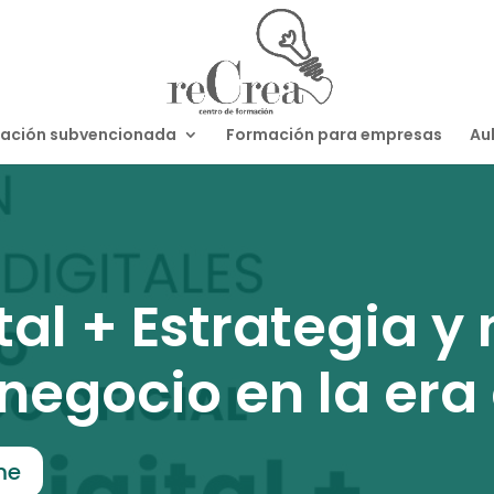
ación subvencionada
Formación para empresas
Aul
tal + Estrategia y
egocio en la era 
me