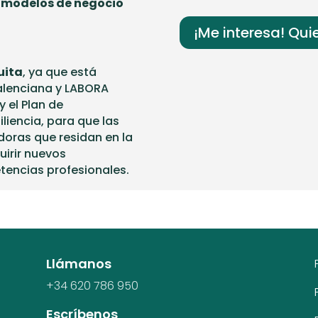
 modelos de negocio
¡Me interesa! Qui
uita
, ya que está
alenciana y LABORA
 el Plan de
liencia, para que las
oras que residan en la
irir nuevos
encias profesionales.
Llámanos
+34 620 786 950
Escríbenos