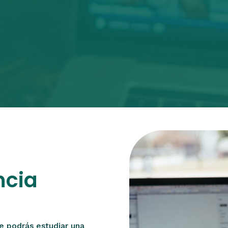
ncia
ue podrás estudiar una