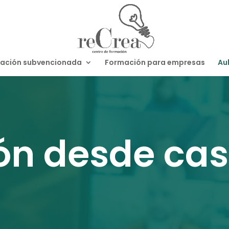
ación subvencionada
Formación para empresas
Aul
n desde casa