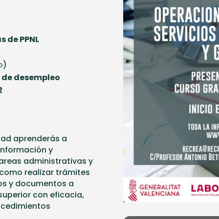
as de PPNL
o
)
n de desempleo
2
idad aprenderás a
a información y
areas administrativas y
í como realizar trámites
tos y documentos a
superior con eficacia,
ocedimientos