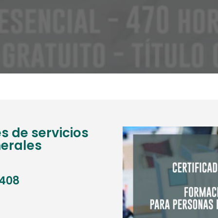
s de servicios
nerales
0408