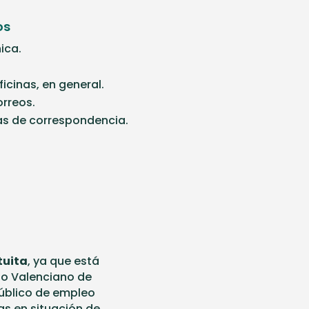
os
ica.
icinas, en general.
orreos.
as de correspondencia.
tuita
, ya que está
io Valenciano de
público de empleo
as en situación de